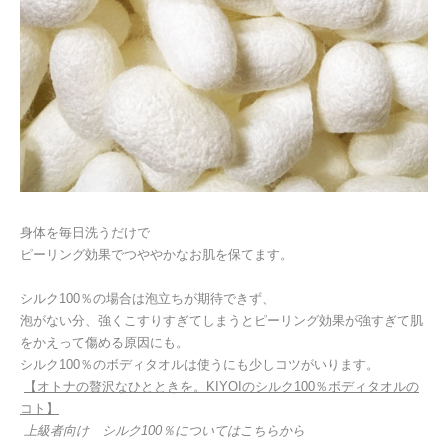
身体を毎日洗うだけで
ピーリング効果でつややかなお肌を保てます。
シルク
100
％の場合は泡立ちが期待できず、
泡がない分、強くこすりすぎてしまうとピーリング効果が強すぎて肌
をかえって傷める原因にも。
シルク
100
％のボディタオルは使うにも少しコツがいります。
【オトナの贅沢なひとときを。
KIYOI
のシルク
100
％ボディタオルの
コト】
上級者向け シルク
100
％についてはこちらから