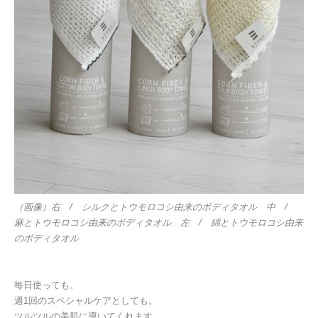
（画像）右 / シルクとトウモロコシ由来のボディタオル
中 /
麻とトウモロコシ由来のボディタオル 左 / 綿とトウモロコシ由来
のボディタオル
毎日使っても。
週
1
回のスペシャルケアとしても。
ツルツルの美肌に導いてくれます。