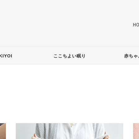
H
IYOI
ここちよい眠り
赤ちゃ