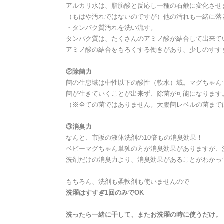
アルカリ水は、脂肪酸と反応し一種の石鹸に変化させ
（もはや汚れではないのですが）他の汚れも一緒に落
・タンパク質汚れを洗い流す。
タンパク質は、たくさんのアミノ酸が結合して出来て
アミノ酸の結合をもろくする働きがあり、少しのすす
②除菌力
菌の生息域は中性以下の酸性（軟水）域。マグちゃん
菌が生きていくことが出来ず、除菌が可能になります
（※全ての菌ではありません。大腸菌レベルの菌まで
③消臭力
なんと、市販の液体洗剤の10倍もの消臭効果！
ベビーマグちゃん単独の方が消臭効果がありますが、
洗剤だけの消臭力より、消臭効果があることがわかっ
もちろん、洗剤も柔軟剤も使いませんので
洗濯はすすぎ1回のみでOK
洗ったら一緒に干して、またお洗濯の時に使うだけ。