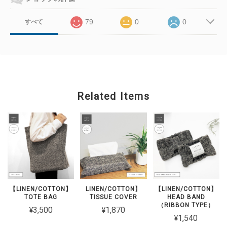
79
0
0
すべて
Related Items
【LINEN/COTTON】
LINEN/COTTON】
【LINEN/COTTON】
TOTE BAG
TISSUE COVER
HEAD BAND
（RIBBON TYPE）
¥3,500
¥1,870
¥1,540