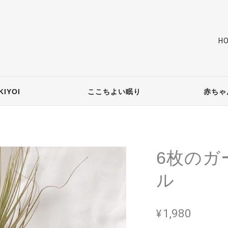
H
IYOI
ここちよい眠り
赤ちゃ
6枚のガ
ル
¥1,980