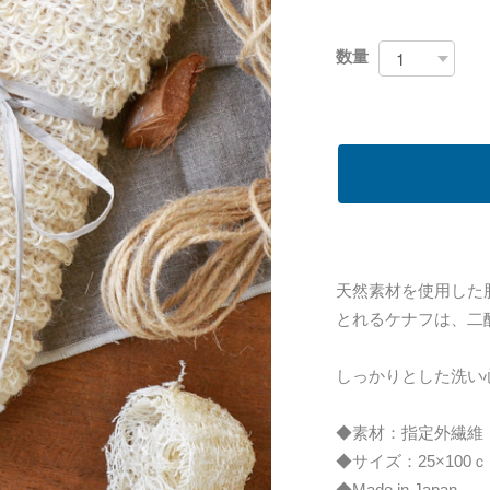
数量
天然素材を使用した
とれるケナフは、二
しっかりとした洗い
◆素材：指定外繊維（
◆サイズ：25×100
◆Made in Japan