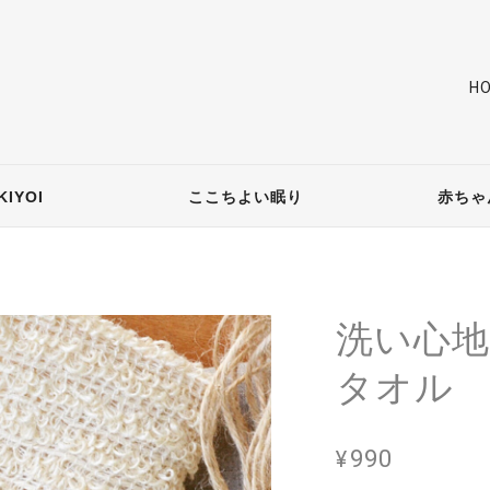
H
IYOI
ここちよい眠り
赤ちゃ
洗い心
タオル
¥990