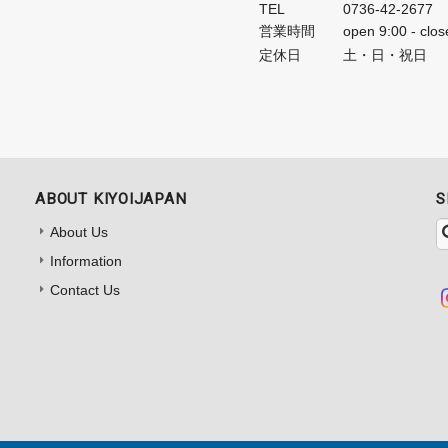
TEL
0736-42-2677
営業時間
open 9:00 - clos
定休日
土・日・祝日
ABOUT KIYOIJAPAN
S
About Us
Information
Contact Us